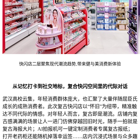
快闪店二层聚焦现代潮流趋势,带来健与美消费新体验
从记忆打卡到社交地标
，
复合
快闪
空间里的代际对话
武汉高校云集，年轻消费群体庞大，也汇聚了大量伴随屈臣氏
成长的成熟消费者。此次复古快闪店以“怀旧”为纽带，精准触
达不同代际的情感。对年轻人而言，复古即是潮流。店铺内复
古感满满的场景让人一进门仿佛穿越回旧时光，随手一拍就是
复古海报大片；AI拍报机可一键定制消费者专属复古报纸；
打开老药柜还能随机掉落幸运签……店内沉浸式场景与众多趣