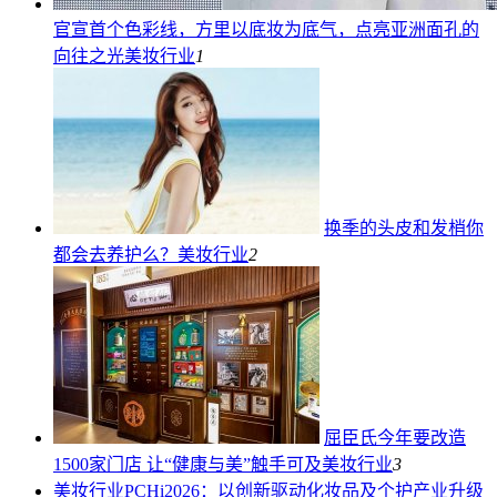
官宣首个色彩线，方里以底妆为底气，点亮亚洲面孔的
向往之光
美妆行业
1
换季的头皮和发梢你
都会去养护么？
美妆行业
2
屈臣氏今年要改造
1500家门店 让“健康与美”触手可及
美妆行业
3
美妆行业
PCHi2026：以创新驱动化妆品及个护产业升级