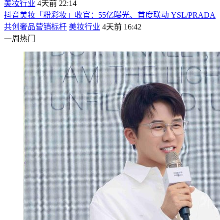
美妆行业
4天前 22:14
抖音美妆「粉彩妆」收官：55亿曝光、首度联动 YSL/PRADA
共创奢品营销标杆
美妆行业
4天前 16:42
一周热门