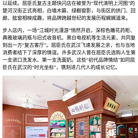
以延续。屈臣氏复古主题快闪店在被誉为“现代清明上河图”的
楚河汉街正式亮相，白墙木匾、绿橱窗影，与街区的拱门、回
廊、舷窗相映成趣，将品牌跨越世纪的发展历程娓娓道来。
步入店内，一场“江城时光漫游”悄然开启，深棕色雕花药柜、
典雅玻璃药瓶与旧式收音机、黑白电视机等生活元素，共同复
刻出一方“复古客厅”。屈臣氏在武汉飞速发展之余，也与当地
消费者结下了深厚的情谊。许多武汉人曾在屈臣氏选购人生第
一支进口洗发水、第一支洗面奶。这些“初代品牌情结”如同屈
臣氏在武汉的“时光坐标”，镌刻进几代人的成长记忆。