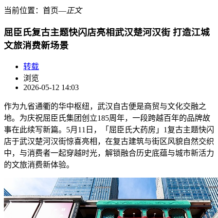
当前位置：
首页
―
正文
屈臣氏复古主题快闪店亮相武汉楚河汉街 打造江城
文旅消费新场景
转载
浏览
2026-05-12 14:03
作为九省通衢的华中枢纽，武汉自古便是商贸与文化交融之
地。为庆祝屈臣氏集团创立185周年，一段跨越百年的品牌故
事在此续写新篇。5月11日，「屈臣氏大药房」1复古主题快闪
店于武汉楚河汉街惊喜亮相，在复古建筑与街区风貌自然交织
中，与消费者一起穿越时光，解锁融合历史底蕴与城市新活力
的文旅消费新体验。