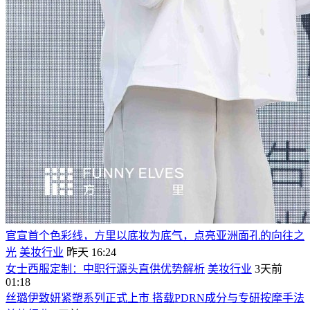
官宣首个色彩线，方里以底妆为底气，点亮亚洲面孔的向往之
光
美妆行业
昨天 16:24
女士西服定制：中职行源头直供优势解析
美妆行业
3天前
01:18
丝璐伊致妍紧塑系列正式上市 搭载PDRN成分与专研按摩手法