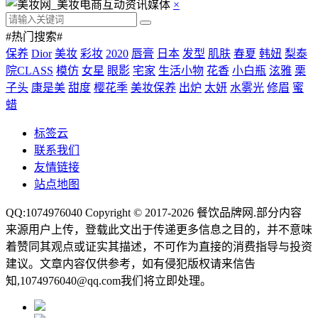
×
#热门搜索#
保养
Dior
美妆
彩妆
2020
唇膏
日本
发型
肌肤
春夏
韩妞
梨泰
院CLASS
模仿
女星
眼影
宅家
生活小物
花香
小白瓶
泫雅
栗
子头
康是美
甜度
樱花季
美妆保养
出炉
太妍
水雾光
修眉
蜜
蜡
标签云
联系我们
友情链接
站点地图
QQ:1074976040 Copyright © 2017-2026
餐饮品牌网
.部分内容
来源用户上传，登载此文出于传递更多信息之目的，并不意味
着赞同其观点或证实其描述，不可作为直接的消费指导与投资
建议。文章内容仅供参考，如有侵犯版权请来信告
知,1074976040@qq.com我们将立即处理。