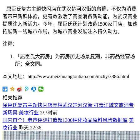
屈臣氏复古主题快闪店在武汉楚河汉街的启幕，不仅为消费
者带来新鲜体验，更有效激活了商圈消费新动能，为武汉商业
提质注入新活力。今年，屈臣氏还计划改造1500家门店，加速
拓展新一线城市布局，为城市商业发展注入持久动力。
注释：
「屈臣氏大药房」为药房历史场景复刻，非药品经营场
所；全文同。
本文地址：http://www.meizhuangtoutiao.com/mzhy/3386.html
相关推荐
屈臣氏复古主题快闪店亮相武汉楚河汉街 打造江城文旅消费
新场景
美妆行业
2小时前
国内首个！老爸评测打造超1300种化妆品原料风险数据库
美
妆行业
昨天 22:36