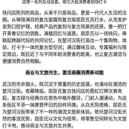
店里一系列互动设置，吸引大批消费者到场打卡
快闪店陈列的商品，从来不只是商品，更是一代代人生活的注
脚。从琳琅满目的复古面霜到复古版屈臣氏苏打水，从洗发护
发到口腔护理，经典产品的复刻与复古场景的还原，像一把打
开青春记忆的钥匙，满载回忆与诚意。屈臣氏以一场快闪，串
联起跨越代际的共同记忆，在楚河汉街打造出一个集购物、体
验、打卡于一体的复合型空间；通过趣味互动、专属福利与限
定周边，既拉近了与不同年龄消费者的距离，也让复古潮流与
便捷消费自然相融。
商业与文旅共生
，
激活商圈消费新动能
武汉的市井烟火，既沉淀于厚重的历史底蕴，也涌动在潮流的
楚河汉街。夜幕降临，屈臣氏复古快闪店的霓虹灯牌次第亮
起，复古绿与经典白在夜色中格外醒目，门前人潮涌动，为这
条街区平添一抹摩登怀旧的别样风情。从白天到夜晚，屈臣氏
为楚河汉街带来了不一样的潮流文旅新体验。依托楚河汉街天
然的客流优势，屈臣氏以文化为纽带，将零售空间转化为文旅
打卡地，推动商业与文旅共生共荣。