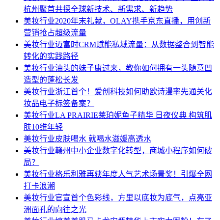
杭州聚首共探全球新技术、新需求、新趋势
美妆行业
2020年末礼献，OLAY携手京东直播，用创新
营销抢占超级流量
美妆行业
迈富时CRM赋能私域流量：从数据整合到智能
转化的实践路径
美妆行业
油头的妹子康过来，教你如何拥有一头随意凹
造型的蓬松长发
美妆行业
浙江首个！爱创科技如何助欧诗漫率先通关化
妆品电子标签备案？
美妆行业
LA PRAIRIE莱珀妮鱼子精华 日夜仪典 构筑肌
肤10维年轻
美妆行业
皮肤喝水 就喝水滋媛高透水
美妆行业
赣州中小企业数字化转型，商城小程序如何破
局？
美妆行业
格乐利雅再获年度人气艺术场景奖！引爆全网
打卡浪潮
美妆行业
官宣首个色彩线，方里以底妆为底气，点亮亚
洲面孔的向往之光