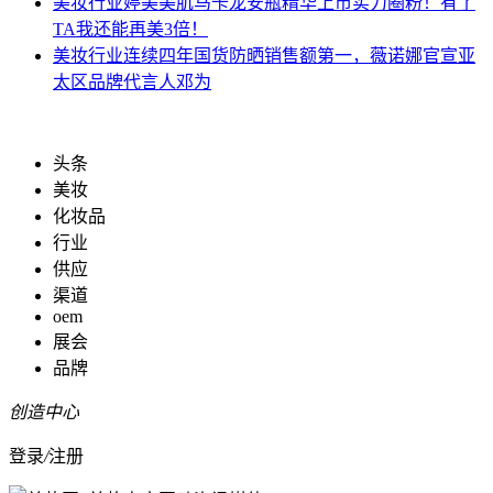
美妆行业
婷美美肌马卡龙安瓶精华上市实力圈粉！有了
TA我还能再美3倍！
美妆行业
连续四年国货防晒销售额第一，薇诺娜官宣亚
太区品牌代言人邓为
头条
美妆
化妆品
行业
供应
渠道
oem
展会
品牌
创造中心
登录
/
注册