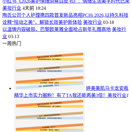
小红书《2026美护情绪洞察白皮书》：情绪生活美学时代已来
美妆行业
4天前 18:24
陶氏公司个人护理携四款首发新品亮相PCHi 2026,以持久科技
诠释“恒动之美”，解锁长效美护新体验
美妆行业
03-18
以温情内容破局，巴黎欧莱雅全面抢占新年礼赠高地
美妆行
业
03-13
一周热门
婷美美肌马卡龙安瓶
精华上市实力圈粉！有了TA我还能再美3倍！
美妆行业
1