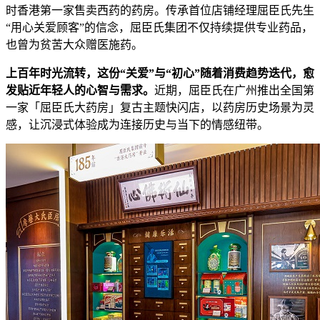
时香港第一家售卖西药的药房。传承首位店铺经理屈臣氏先生
“用心关爱顾客”的信念，屈臣氏集团不仅持续提供专业药品，
也曾为贫苦大众赠医施药。
上百年
时光流转
，这份“关爱”与
“
初心
”
随着消费趋势迭代，愈
发贴近年轻人的心智与需求
。
近期，屈臣氏在广州推出全国第
一家「屈臣氏大药房」复古主题快闪店，以药房历史场景为灵
感，让沉浸式体验成为连接历史与当下的情感纽带。