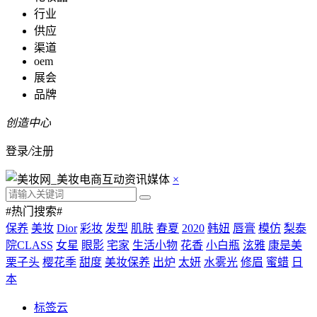
行业
供应
渠道
oem
展会
品牌
创造中心
登录
/
注册
×
#热门搜索#
保养
美妆
Dior
彩妆
发型
肌肤
春夏
2020
韩妞
唇膏
模仿
梨泰
院CLASS
女星
眼影
宅家
生活小物
花香
小白瓶
泫雅
康是美
栗子头
樱花季
甜度
美妆保养
出炉
太妍
水雾光
修眉
蜜蜡
日
本
标签云