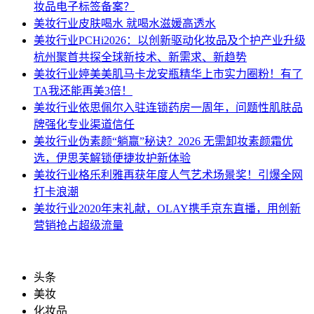
妆品电子标签备案？
美妆行业
皮肤喝水 就喝水滋媛高透水
美妆行业
PCHi2026：以创新驱动化妆品及个护产业升级
杭州聚首共探全球新技术、新需求、新趋势
美妆行业
婷美美肌马卡龙安瓶精华上市实力圈粉！有了
TA我还能再美3倍！
美妆行业
依思佩尔入驻连锁药房一周年，问题性肌肤品
牌强化专业渠道信任
美妆行业
伪素颜“躺赢”秘诀？2026 无需卸妆素颜霜优
选，伊思芙解锁便捷妆护新体验
美妆行业
格乐利雅再获年度人气艺术场景奖！引爆全网
打卡浪潮
美妆行业
2020年末礼献，OLAY携手京东直播，用创新
营销抢占超级流量
头条
美妆
化妆品