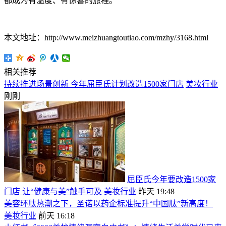
都成为有温度、有惊喜的旅程。
本文地址：http://www.meizhuangtoutiao.com/mzhy/3168.html
相关推荐
持续推进场景创新 今年屈臣氏计划改造1500家门店
美妆行业
刚刚
屈臣氏今年要改造1500家
门店 让“健康与美”触手可及
美妆行业
昨天 19:48
美容环肽热潮之下，圣诺以药企标准提升“中国肽”新高度！
美妆行业
前天 16:18