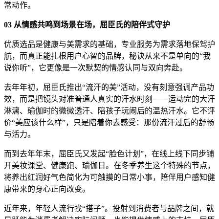
常动作。
03
从情感共鸣到场景在场，屈臣氏的陪伴式守护
优质选品是健康与美需求的基础，专业服务为需求落地保驾护
航，而真正能扎根用户心智的品牌，秘诀从来不是单向的“我
说你听”，它更像是一次默契的情感认同与双向奔赴。
去年年初，屈臣氏推出“流汗的美”活动，没有刻意强调产品功
效，而是把镜头对准普通人真实的汗水时刻——运动完的大汗
淋漓、瑜伽时的微微透汗、陪孩子玩闹后的温热汗水。它不评
价“美应该什么样”，只是陪着你去感受：那份流汗过后的舒畅
与活力。
而到去年年末，屈臣氏又发起“脸色计划”，在线上线下同步铺
开美妆课堂、健康跑、瑜伽日。在冬季养生这个特殊的节点，
将养出红润好气色简化为可触摸的日常小事，陪伴用户感知健
康带来的身心正向改变。
近年来，年轻人流行找“搭子”。投射到消费者与品牌之间，就