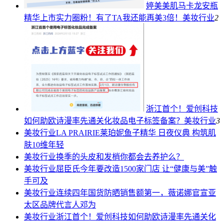
婷美美肌马卡龙安瓶
精华上市实力圈粉！有了TA我还能再美3倍！
美妆行业
2
浙江首个！爱创科技
如何助欧诗漫率先通关化妆品电子标签备案？
美妆行业
3
美妆行业
LA PRAIRIE莱珀妮鱼子精华 日夜仪典 构筑肌
肤10维年轻
美妆行业
换季的头皮和发梢你都会去养护么？
美妆行业
屈臣氏今年要改造1500家门店 让“健康与美”触
手可及
美妆行业
连续四年国货防晒销售额第一，薇诺娜官宣亚
太区品牌代言人邓为
美妆行业
浙江首个！爱创科技如何助欧诗漫率先通关化