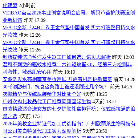
化转型
2小时前
VEIBAO荟宝2026事业创富说明会启幕，解码芦荟护肤赛道创
业新机遇
昨天 17:09
M·A·C全新「24H」卷王金气垫中国首发 实力打造整日持久水
光妆效
昨天 12:26
M·A·C全新「24H」卷王金气垫中国首发 实力打造整日持久水
光妆效
昨天 12:26
制药提纯洁净蒸汽发生器工厂如何选：诺贝思解析
昨天 12:03
温和不刺激的驱蚊水推荐：六神驱蚊蛋3.0，经第三方检测非
刺激性，敏感肌安心用
前天 18:10
安龄洗发水亮相南京美妆巡展 开启有机洗护新篇章
前天 14:28
30+的姐妹们，抗衰这条路上谁还没踩过几个坑？
前天 14:25
次抛精华与传统瓶装精华对比哪个好
4天前 18:25
广州次抛化妆品代工厂推荐同康国际生物
4天前 18:21
包装精致适合送女友的七夕护肤礼盒排行榜：仪式感拉满的浪
漫之选
4天前 17:21
2026年美妆企业特证代加工优选指南：广州欧丽莱生物科技有
限公司美白特证代加工实力深度解析
5天前 23:50