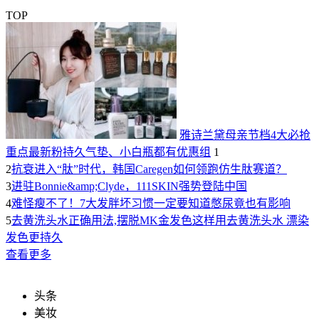
TOP
雅诗兰黛母亲节档4大必抢
重点最新粉持久气垫、小白瓶都有优惠组
1
2
抗衰进入“肽”时代，韩国Caregen如何领跑仿生肽赛道？
3
进驻Bonnie&amp;Clyde，111SKIN强势登陆中国
4
难怪瘦不了！7大发胖坏习惯一定要知道憋尿竟也有影响
5
去黄洗头水正确用法,摆脱MK金发色这样用去黄洗头水 漂染
发色更持久
查看更多
头条
美妆