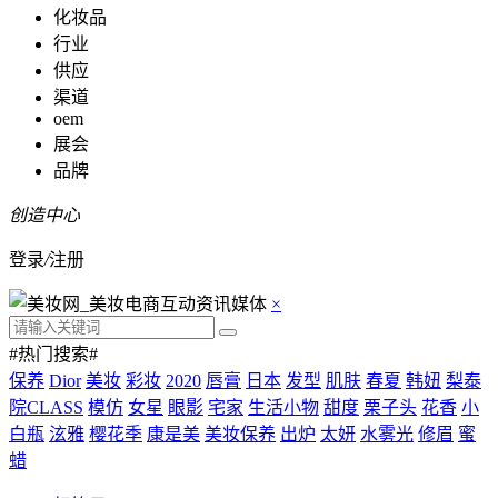
化妆品
行业
供应
渠道
oem
展会
品牌
创造中心
登录
/
注册
×
#热门搜索#
保养
Dior
美妆
彩妆
2020
唇膏
日本
发型
肌肤
春夏
韩妞
梨泰
院CLASS
模仿
女星
眼影
宅家
生活小物
甜度
栗子头
花香
小
白瓶
泫雅
樱花季
康是美
美妆保养
出炉
太妍
水雾光
修眉
蜜
蜡