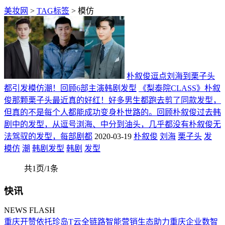
美妆网
>
TAG标签
> 模仿
朴叙俊逗点刘海到栗子头
都引发模仿潮！回顾6部主演韩剧发型
《梨泰院CLASS》朴叙
俊那颗栗子头最近真的好红！好多男生都跑去剪了同款发型，
但真的不是每个人都能成功变身朴世路的。回顾朴叙俊过去韩
剧中的发型，从逗号浏海、中分到油头，几乎都没有朴叙俊无
法驾驭的发型，每部剧都
2020-03-19
朴叙俊
刘海
栗子头
发
模仿
潮
韩剧发型
韩剧
发型
共1页/1条
快讯
NEWS FLASH
重庆开赞依托珍岛T云全链路智能营销生态助力重庆企业数智