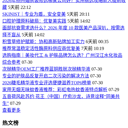
2026年扬州婚房装修选哪家公司好？实用挑选攻略新人提前收
藏
5天前 22:12
SKINIST｜专业为盾，安全变美
5天前 20:11
口腔护理原料破局：优复美实践
5天前 14:02
面部抗衰需求选什么？2026 年度 10 款医美产品深扒，按需选
择不盲从
5天前 14:02
积雪草修护赋能：协和高新贴牌加工实力
6天前 00:35
推荐常温稳定活性酶原料供应商优复美
7天前 10:19
选购指南｜美妆代工 & 护肤品牌怎么选？广州汉江水化妆品
综合参考
07-30
次抛精华OEM工厂推荐蓝铜胜肰次抛精华液
07-30
专业的护肤品反复开启二次污染的解决方法
07-30
2026睫毛精华液专业评选便捷滋养TOP6榜单
07-30
家用无烟无味蚊香液推荐：彩虹电热蚊香液特点解析
07-29
五音荷风赴苏约 花王（中国）疗愈沙龙，诗意诠释“同美共
生”
07-29
查看更多
热文榜