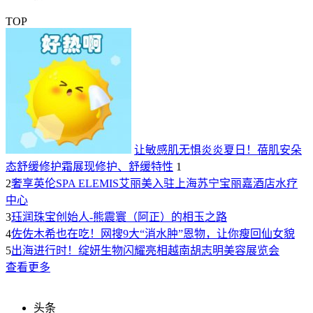
TOP
让敏感肌无惧炎炎夏日！蓓肌安朵
态舒缓修护霜展现修护、舒缓特性
1
2
奢享英伦SPA ELEMIS艾丽美入驻上海苏宁宝丽嘉酒店水疗
中心
3
珏润珠宝创始人-熊震寰（阿正）的相玉之路
4
佐佐木希也在吃！网搜9大“消水肿”恩物，让你瘦回仙女貌
5
出海进行时！绽妍生物闪耀亮相越南胡志明美容展览会
查看更多
头条