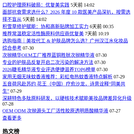
口腔护理原料破局：优复美实践
5天前 14:02
面部抗衰需求选什么？2026 年度 10 款医美产品深扒，按需选
择不盲从
5天前 14:02
积雪草修护赋能：协和高新贴牌加工实力
6天前 00:35
推荐常温稳定活性酶原料供应商优复美
7天前 10:19
选购指南｜美妆代工 & 护肤品牌怎么选？广州汉江水化妆品
综合参考
07-30
次抛精华OEM工厂推荐蓝铜胜肰次抛精华液
07-30
专业的护肤品反复开启二次污染的解决方法
07-30
2026睫毛精华液专业评选便捷滋养TOP6榜单
07-30
家用无烟无味蚊香液推荐：彩虹电热蚊香液特点解析
07-29
五音荷风赴苏约 花王（中国）疗愈沙龙，诗意诠释“同美共
生”
07-29
深耕特色多肽原料研发，以硬核技术赋能美妆品牌差异化升级
07-28
OEM ODM 次抛源头工厂活性胶原透明质酸精华液
07-27
查看更多
热文榜