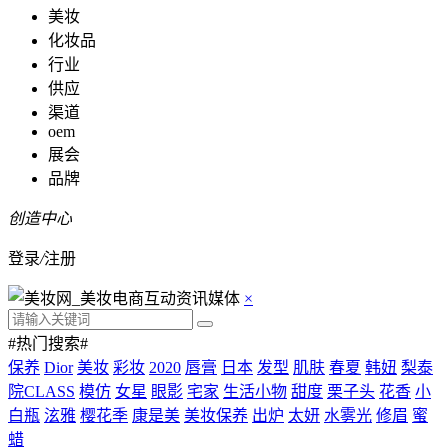
美妆
化妆品
行业
供应
渠道
oem
展会
品牌
创造中心
登录
/
注册
×
#热门搜索#
保养
Dior
美妆
彩妆
2020
唇膏
日本
发型
肌肤
春夏
韩妞
梨泰
院CLASS
模仿
女星
眼影
宅家
生活小物
甜度
栗子头
花香
小
白瓶
泫雅
樱花季
康是美
美妆保养
出炉
太妍
水雾光
修眉
蜜
蜡