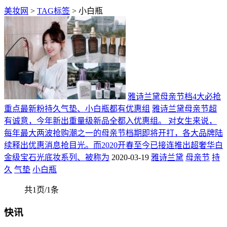
美妆网
>
TAG标签
> 小白瓶
雅诗兰黛母亲节档4大必抢
重点最新粉持久气垫、小白瓶都有优惠组
雅诗兰黛母亲节超
有诚意，今年新出重量级新品全都入优惠组。 对女生来说，
每年最大两波抢购潮之一的母亲节档期即将开打，各大品牌陆
续释出优惠消息抢目光。而2020开春至今已接连推出超奢华白
金级宝石光底妆系列、被称为
2020-03-19
雅诗兰黛
母亲节
持
久
气垫
小白瓶
共1页/1条
快讯