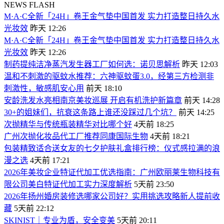
NEWS FLASH
M·A·C全新「24H」卷王金气垫中国首发 实力打造整日持久水
光妆效
昨天 12:26
M·A·C全新「24H」卷王金气垫中国首发 实力打造整日持久水
光妆效
昨天 12:26
制药提纯洁净蒸汽发生器工厂如何选：诺贝思解析
昨天 12:03
温和不刺激的驱蚊水推荐：六神驱蚊蛋3.0，经第三方检测非
刺激性，敏感肌安心用
前天 18:10
安龄洗发水亮相南京美妆巡展 开启有机洗护新篇章
前天 14:28
30+的姐妹们，抗衰这条路上谁还没踩过几个坑？
前天 14:25
次抛精华与传统瓶装精华对比哪个好
4天前 18:25
广州次抛化妆品代工厂推荐同康国际生物
4天前 18:21
包装精致适合送女友的七夕护肤礼盒排行榜：仪式感拉满的浪
漫之选
4天前 17:21
2026年美妆企业特证代加工优选指南：广州欧丽莱生物科技有
限公司美白特证代加工实力深度解析
5天前 23:50
2026年扬州婚房装修选哪家公司好？实用挑选攻略新人提前收
藏
5天前 22:12
SKINIST｜专业为盾，安全变美
5天前 20:11