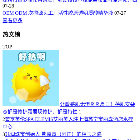
07-28
OEM ODM 次抛源头工厂活性胶原透明质酸精华液
07-27
查看更多
热文榜
TOP
让敏感肌无惧炎炎夏日！蓓肌安朵
态舒缓修护霜展现修护、舒缓特性
1
2
奢享英伦SPA ELEMIS艾丽美入驻上海苏宁宝丽嘉酒店水疗
中心
3
珏润珠宝创始人-熊震寰（阿正）的相玉之路