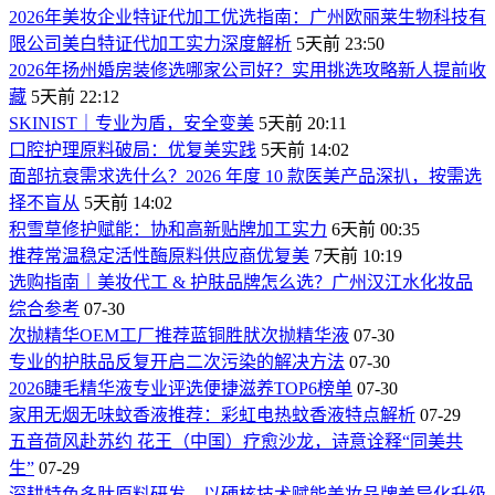
2026年美妆企业特证代加工优选指南：广州欧丽莱生物科技有
限公司美白特证代加工实力深度解析
5天前 23:50
2026年扬州婚房装修选哪家公司好？实用挑选攻略新人提前收
藏
5天前 22:12
SKINIST｜专业为盾，安全变美
5天前 20:11
口腔护理原料破局：优复美实践
5天前 14:02
面部抗衰需求选什么？2026 年度 10 款医美产品深扒，按需选
择不盲从
5天前 14:02
积雪草修护赋能：协和高新贴牌加工实力
6天前 00:35
推荐常温稳定活性酶原料供应商优复美
7天前 10:19
选购指南｜美妆代工 & 护肤品牌怎么选？广州汉江水化妆品
综合参考
07-30
次抛精华OEM工厂推荐蓝铜胜肰次抛精华液
07-30
专业的护肤品反复开启二次污染的解决方法
07-30
2026睫毛精华液专业评选便捷滋养TOP6榜单
07-30
家用无烟无味蚊香液推荐：彩虹电热蚊香液特点解析
07-29
五音荷风赴苏约 花王（中国）疗愈沙龙，诗意诠释“同美共
生”
07-29
深耕特色多肽原料研发，以硬核技术赋能美妆品牌差异化升级