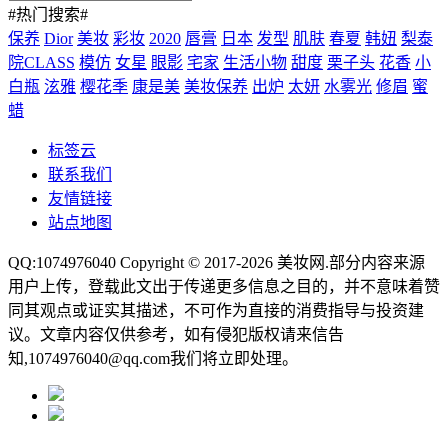
#热门搜索#
保养
Dior
美妆
彩妆
2020
唇膏
日本
发型
肌肤
春夏
韩妞
梨泰
院CLASS
模仿
女星
眼影
宅家
生活小物
甜度
栗子头
花香
小
白瓶
泫雅
樱花季
康是美
美妆保养
出炉
太妍
水雾光
修眉
蜜
蜡
标签云
联系我们
友情链接
站点地图
QQ:1074976040 Copyright © 2017-2026
美妆网
.部分内容来源
用户上传，登载此文出于传递更多信息之目的，并不意味着赞
同其观点或证实其描述，不可作为直接的消费指导与投资建
议。文章内容仅供参考，如有侵犯版权请来信告
知,1074976040@qq.com我们将立即处理。