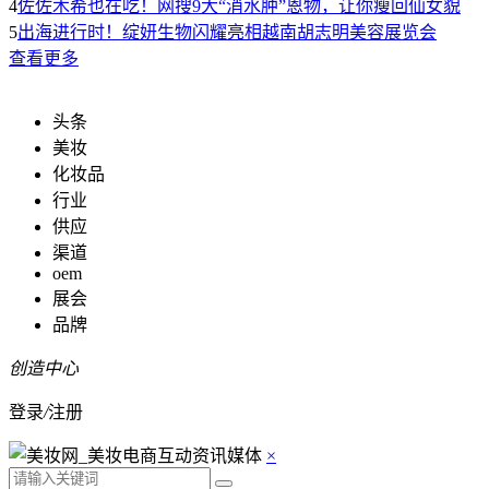
4
佐佐木希也在吃！网搜9大“消水肿”恩物，让你瘦回仙女貌
5
出海进行时！绽妍生物闪耀亮相越南胡志明美容展览会
查看更多
头条
美妆
化妆品
行业
供应
渠道
oem
展会
品牌
创造中心
登录
/
注册
×