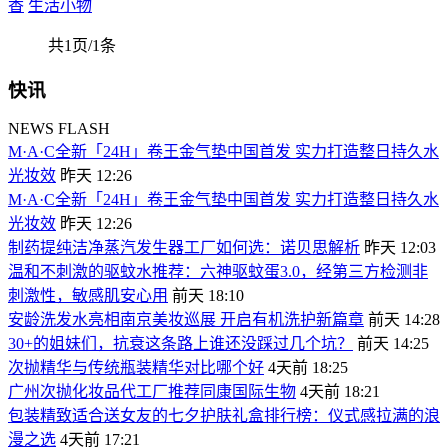
香
生活小物
共1页/1条
快讯
NEWS FLASH
M·A·C全新「24H」卷王金气垫中国首发 实力打造整日持久水
光妆效
昨天 12:26
M·A·C全新「24H」卷王金气垫中国首发 实力打造整日持久水
光妆效
昨天 12:26
制药提纯洁净蒸汽发生器工厂如何选：诺贝思解析
昨天 12:03
温和不刺激的驱蚊水推荐：六神驱蚊蛋3.0，经第三方检测非
刺激性，敏感肌安心用
前天 18:10
安龄洗发水亮相南京美妆巡展 开启有机洗护新篇章
前天 14:28
30+的姐妹们，抗衰这条路上谁还没踩过几个坑？
前天 14:25
次抛精华与传统瓶装精华对比哪个好
4天前 18:25
广州次抛化妆品代工厂推荐同康国际生物
4天前 18:21
包装精致适合送女友的七夕护肤礼盒排行榜：仪式感拉满的浪
漫之选
4天前 17:21