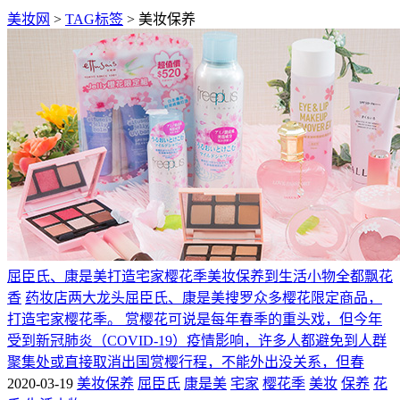
美妆网
>
TAG标签
> 美妆保养
屈臣氏、康是美打造宅家樱花季美妆保养到生活小物全都飘花
香
药妆店两大龙头屈臣氏、康是美搜罗众多樱花限定商品，
打造宅家樱花季。 赏樱花可说是每年春季的重头戏，但今年
受到新冠肺炎（COVID-19）疫情影响，许多人都避免到人群
聚集处或直接取消出国赏樱行程，不能外出没关系，但春
2020-03-19
美妆保养
屈臣氏
康是美
宅家
樱花季
美妆
保养
花