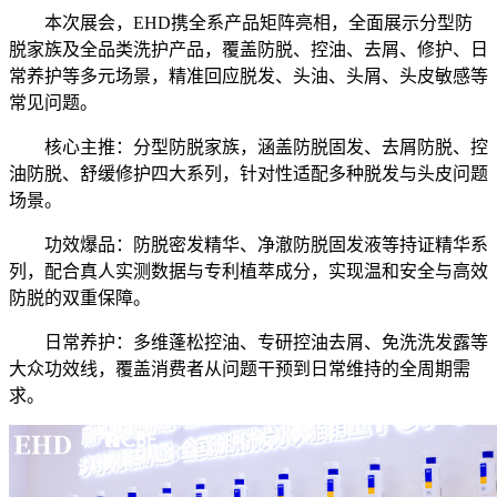
本次展会，
EHD携全系产品矩阵亮相
，全面展示分型防
脱家族及全品类洗护产品，覆盖防脱、控油、去屑、修护、日
常养护等多元场景，精准回应脱发、头油、头屑、头皮敏感等
常见问题。
核心主推：分型防脱家族，涵盖防脱固发、去屑防脱、控
油防脱、舒缓修护四大系列，针对性适配多种脱发与头皮问题
场景。
功效爆品：防脱密发精华、净澈防脱固发液等持证精华系
列，配合真人实测数据与专利植萃成分，实现温和安全与高效
防脱的双重保障。
日常养护：多维蓬松控油、专研
控油
去屑、免洗洗发露等
大众功效线，覆盖消费者从问题干预到日常维持的全周期需
求。