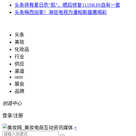
头条
拯救夏日危“肌”，晒后修复111SKIN自有一套
头条
梅西加冕！海信电视为潘帕斯雄鹰喝彩
头条
美妆
化妆品
行业
供应
渠道
oem
展会
品牌
创造中心
登录
/
注册
×