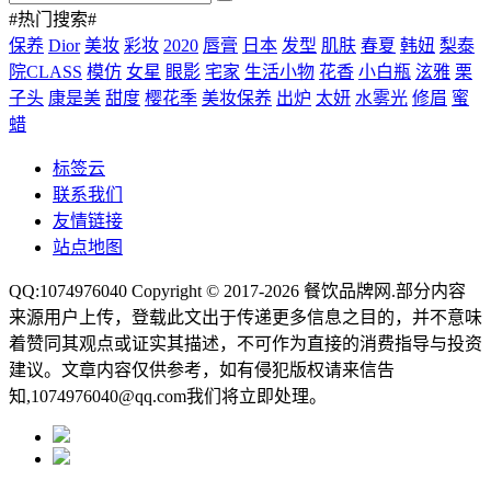
#热门搜索#
保养
Dior
美妆
彩妆
2020
唇膏
日本
发型
肌肤
春夏
韩妞
梨泰
院CLASS
模仿
女星
眼影
宅家
生活小物
花香
小白瓶
泫雅
栗
子头
康是美
甜度
樱花季
美妆保养
出炉
太妍
水雾光
修眉
蜜
蜡
标签云
联系我们
友情链接
站点地图
QQ:1074976040 Copyright © 2017-2026
餐饮品牌网
.部分内容
来源用户上传，登载此文出于传递更多信息之目的，并不意味
着赞同其观点或证实其描述，不可作为直接的消费指导与投资
建议。文章内容仅供参考，如有侵犯版权请来信告
知,1074976040@qq.com我们将立即处理。