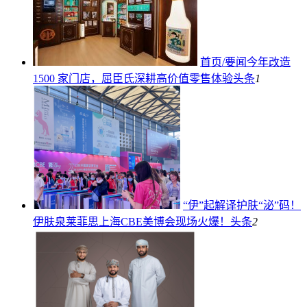
首页/要闻今年改造
1500 家门店，屈臣氏深耕高价值零售体验
头条
1
“伊”起解译护肤“泌”码！
伊肤泉莱菲思上海CBE美博会现场火爆！
头条
2