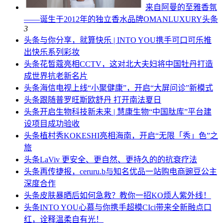
来自阿曼的至雅香氛
——诞生于2012年的独立香水品牌OMANLUXURY
头条
3
头条
与你分享，就算快乐 | INTO YOU携手可口可乐推
出快乐系列彩妆
头条
花皙蔻亮相CCTV，这对北大夫妇将中国牡丹打造
成世界抗老新名片
头条
海信电视上线“小聚健康”，开启“大屏问诊”新模式
头条
跟随普罗旺斯欧舒丹 打开南法夏日
头条
开启生物科技新未来 | 慧康生物“中国肽库”平台建
设项目成功验收
头条
植村秀KOKESHI亮相海南，开启“无限「秀」色”之
旅
头条
LaViv 更安全、更自然、更持久的的抗衰疗法
头条
再传捷报，ceruru.b与知名优品一站购电商豌豆公主
深度合作
头条
皮肤暴晒后如何急救？教你一招KO烦人紫外线！
头条
INTO YOU心慕与你携手超模CIci带来全新融点口
红，诠释温柔自有光！