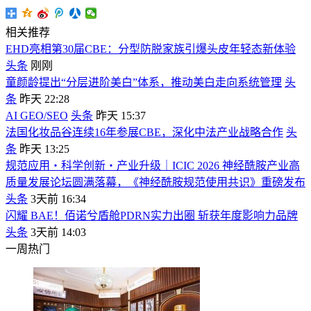
相关推荐
EHD亮相第30届CBE：分型防脱家族引爆头皮年轻态新体验
头条
刚刚
童颜龄提出“分层进阶美白”体系，推动美白走向系统管理
头
条
昨天 22:28
AI GEO/SEO
头条
昨天 15:37
法国化妆品谷连续16年参展CBE，深化中法产业战略合作
头
条
昨天 13:25
规范应用・科学创新・产业升级｜ICIC 2026 神经酰胺产业高
质量发展论坛圆满落幕，《神经酰胺规范使用共识》重磅发布
头条
3天前 16:34
闪耀 BAE！佰诺兮盾舱PDRN实力出圈 斩获年度影响力品牌
头条
3天前 14:03
一周热门