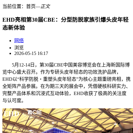
当前位置：
首页
―
正文
EHD亮相第30届CBE：分型防脱家族引爆头皮年轻
态新体验
网络
浏览
2026-05-15 16:17
5月12-14日，第30届CBE中国美容博览会在上海新国际博
览中心盛大召开。作为专研头皮年轻态的功效洗护品牌，
EHD以“科学防脱・重塑头皮年轻态”为核心主题重磅亮相，携
全矩阵产品参展。在为期三天的展会中，凭借硬核科研实力、
完整产品体系和沉浸式互动体验，EHD收获了极高的关注度
与认可
度
。