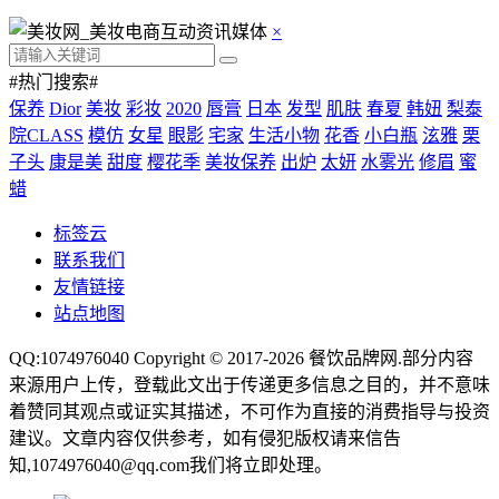
×
#热门搜索#
保养
Dior
美妆
彩妆
2020
唇膏
日本
发型
肌肤
春夏
韩妞
梨泰
院CLASS
模仿
女星
眼影
宅家
生活小物
花香
小白瓶
泫雅
栗
子头
康是美
甜度
樱花季
美妆保养
出炉
太妍
水雾光
修眉
蜜
蜡
标签云
联系我们
友情链接
站点地图
QQ:1074976040 Copyright © 2017-2026
餐饮品牌网
.部分内容
来源用户上传，登载此文出于传递更多信息之目的，并不意味
着赞同其观点或证实其描述，不可作为直接的消费指导与投资
建议。文章内容仅供参考，如有侵犯版权请来信告
知,1074976040@qq.com我们将立即处理。