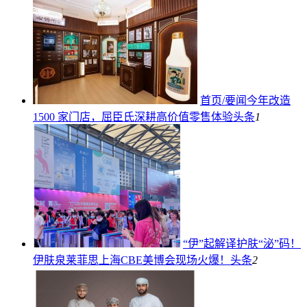
首页/要闻今年改造
1500 家门店，屈臣氏深耕高价值零售体验
头条
1
“伊”起解译护肤“泌”码！
伊肤泉莱菲思上海CBE美博会现场火爆！
头条
2