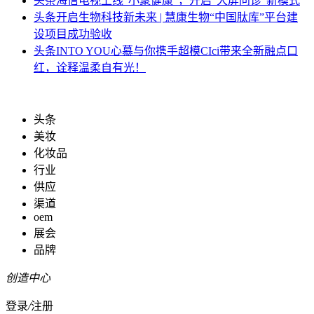
头条
海信电视上线“小聚健康”，开启“大屏问诊”新模式
头条
开启生物科技新未来 | 慧康生物“中国肽库”平台建
设项目成功验收
头条
INTO YOU心慕与你携手超模CIci带来全新融点口
红，诠释温柔自有光！
头条
美妆
化妆品
行业
供应
渠道
oem
展会
品牌
创造中心
登录
/
注册