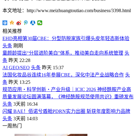
本文地址：http://www.meizhuangtoutiao.com/business/3398.html
相关推荐
EHD亮相第30届CBE：分型防脱家族引爆头皮年轻态新体验
头条
刚刚
童颜龄提出“分层进阶美白”体系，推动美白走向系统管理
头
条
昨天 22:28
AI GEO/SEO
头条
昨天 15:37
法国化妆品谷连续16年参展CBE，深化中法产业战略合作
头
条
昨天 13:25
规范应用・科学创新・产业升级｜ICIC 2026 神经酰胺产业高
质量发展论坛圆满落幕，《神经酰胺规范使用共识》重磅发布
头条
3天前 16:34
闪耀 BAE！佰诺兮盾舱PDRN实力出圈 斩获年度影响力品牌
头条
3天前 14:03
一周热门