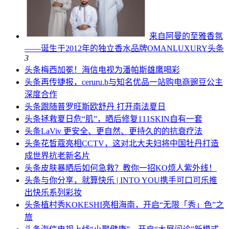
来自阿曼的至雅香氛
——诞生于2012年的独立香水品牌OMANLUXURY
头条
3
头条
梅西加冕！海信电视为潘帕斯雄鹰喝彩
头条
再传捷报，ceruru.b与知名优品一站购电商豌豆公主
深度合作
头条
跟随普罗旺斯欧舒丹 打开南法夏日
头条
拯救夏日危“肌”，晒后修复111SKIN自有一套
头条
LaViv 更安全、更自然、更持久的的抗衰疗法
头条
花皙蔻亮相CCTV，这对北大夫妇将中国牡丹打造
成世界抗老新名片
头条
皮肤暴晒后如何急救？教你一招KO烦人紫外线！
头条
与你分享，就算快乐 | INTO YOU携手可口可乐推
出快乐系列彩妆
头条
植村秀KOKESHI亮相海南，开启“无限「秀」色”之
旅