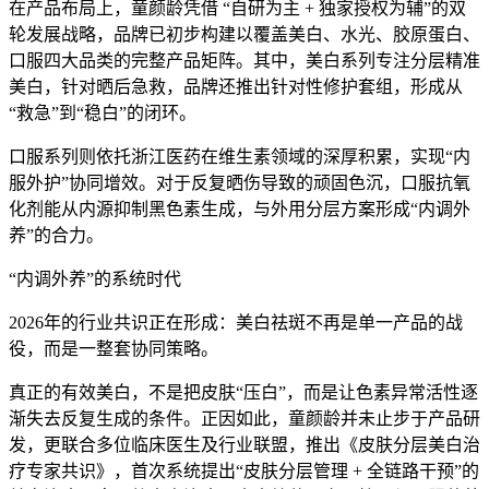
在产品布局上，童颜龄凭借 “自研为主 + 独家授权为辅”的双
轮发展战略，品牌已初步构建以覆盖美白、水光、胶原蛋白、
口服四大品类的完整产品矩阵。其中，美白系列专注分层精准
美白，针对晒后急救，品牌还推出针对性修护套组，形成从
“救急”到“稳白”的闭环。
口服系列则依托浙江医药在维生素领域的深厚积累，实现“内
服外护”协同增效。对于反复晒伤导致的顽固色沉，口服抗氧
化剂能从内源抑制黑色素生成，与外用分层方案形成“内调外
养”的合力。
“内调外养”的系统时代
2026年的行业共识正在形成：美白祛斑不再是单一产品的战
役，而是一整套协同策略。
真正的有效美白，不是把皮肤“压白”，而是让色素异常活性逐
渐失去反复生成的条件。正因如此，童颜龄并未止步于产品研
发，更联合多位临床医生及行业联盟，推出《皮肤分层美白治
疗专家共识》，首次系统提出“皮肤分层管理 + 全链路干预”的