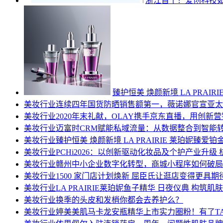
浙江首个！爱创科技
臻护恒美 焕颜新境 LA PRAI
美妆行业
连续四年国货防晒销售额第一，薇诺娜官宣亚太
美妆行业
2020年末礼献，OLAY携手京东直播，用创新
美妆行业
迈富时CRM赋能私域流量：从数据整合到智能
美妆行业
臻护恒美 焕颜新境 LA PRAIRIE 莱珀妮臻爱
美妆行业
PCHi2026：以创新驱动化妆品及个护产业升
美妆行业
赣州中小企业数字化转型，商城小程序如何破局
美妆行业
1500 家门店计划焕新 屈臣氏让逛店变得更具期
美妆行业
LA PRAIRIE莱珀妮鱼子精华 日夜仪典 构筑肌
美妆行业
换季的头皮和发梢你都会去养护么？
美妆行业
婷美美肌马卡龙安瓶精华上市实力圈粉！有了T