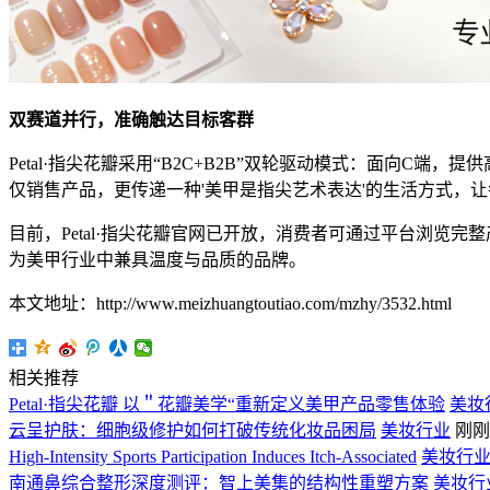
双赛道并行，准确触达目标客群
Petal·指尖花瓣采用“B2C+B2B”双轮驱动模式：面向
仅销售产品，更传递一种'美甲是指尖艺术表达'的生活方式，
目前，Petal·指尖花瓣官网已开放，消费者可通过平台浏
为美甲行业中兼具温度与品质的品牌。
本文地址：http://www.meizhuangtoutiao.com/mzhy/3532.html
相关推荐
Petal·指尖花瓣 以＂花瓣美学“重新定义美甲产品零售体验
美妆
云呈护肤：细胞级修护如何打破传统化妆品困局
美妆行业
刚刚
High-Intensity Sports Participation Induces Itch-Associated
美妆行
南通鼻综合整形深度测评：智上美集的结构性重塑方案
美妆行