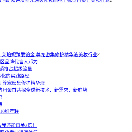
如何助欧诗漫率先通关化妆品电子标签备案？
美妆行业
2
RIE 莱珀妮臻爱铂金 尊宠密集修护精华液
美妆行业
3
区品牌代言人邓为
营销抢占超级流量
转化的实践路径
铂金 尊宠密集修护精华液
级 杭州聚首共探全球新技术、新需求、新趋势
？
待
肤10维年轻
A我还能再美3倍！