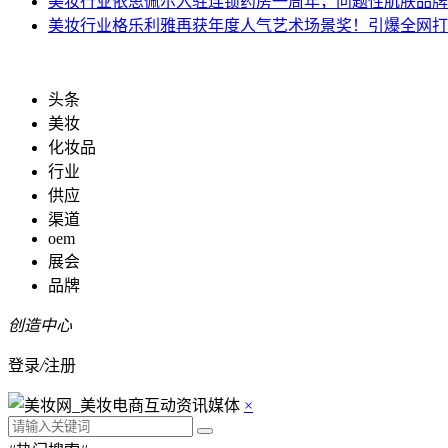
美妆行业
依思佩尔入驻连锁药房一周年，问题性肌肤品牌
美妆行业
格乐利雅再获年度人气艺术场景奖！引爆全网打
头条
美妆
化妆品
行业
供应
渠道
oem
展会
品牌
创造中心
登录
/
注册
×