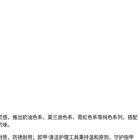
灵感，推出奶油色系、莫兰迪色系、霓虹色系等纯色系列，搭配
气味。
材质，防锈耐用；卸甲/清洁护理工具秉持温和原则，守护指甲