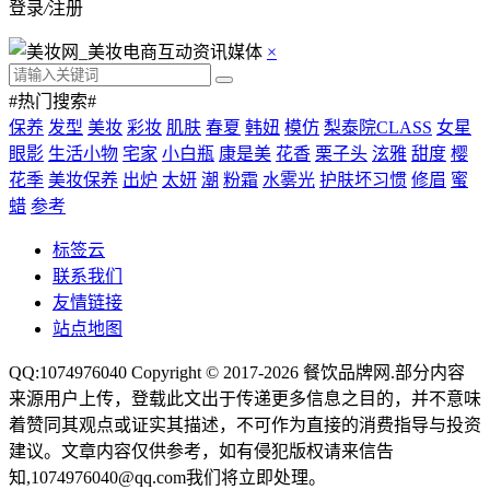
登录
/
注册
×
#热门搜索#
保养
发型
美妆
彩妆
肌肤
春夏
韩妞
模仿
梨泰院CLASS
女星
眼影
生活小物
宅家
小白瓶
康是美
花香
栗子头
泫雅
甜度
樱
花季
美妆保养
出炉
太妍
潮
粉霜
水雾光
护肤坏习惯
修眉
蜜
蜡
参考
标签云
联系我们
友情链接
站点地图
QQ:1074976040 Copyright © 2017-2026
餐饮品牌网
.部分内容
来源用户上传，登载此文出于传递更多信息之目的，并不意味
着赞同其观点或证实其描述，不可作为直接的消费指导与投资
建议。文章内容仅供参考，如有侵犯版权请来信告
知,1074976040@qq.com我们将立即处理。