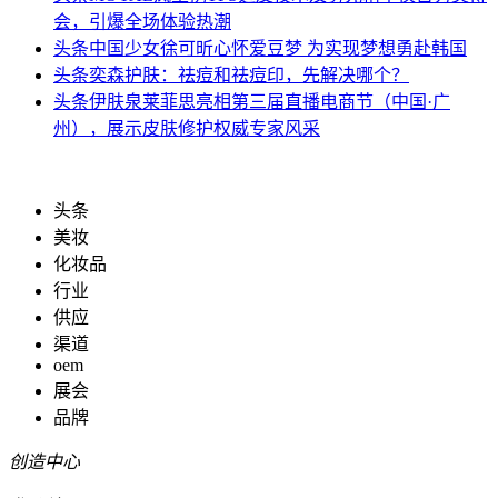
会，引爆全场体验热潮
头条
中国少女徐可昕心怀爱豆梦 为实现梦想勇赴韩国
头条
奕森护肤：祛痘和祛痘印，先解决哪个？
头条
伊肤泉莱菲思亮相第三届直播电商节（中国·广
州），展示皮肤修护权威专家风采
头条
美妆
化妆品
行业
供应
渠道
oem
展会
品牌
创造中心