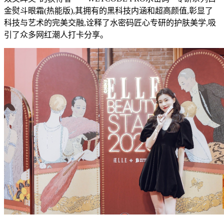
金熨斗眼霜(热能版),其拥有的黑科技内涵和超高颜值,彰显了
科技与艺术的完美交融,诠释了水密码匠心专研的护肤美学,吸
引了众多网红潮人打卡分享。