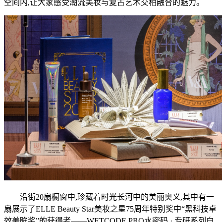
空间内,让大家感受潮流美妆与复古艺术交相融合的魅力。
沿街20扇橱窗中,珍藏着时光长河中的美丽奥义,其中有一
扇展示了ELLE Beauty Star美妆之星75周年特别奖中“黑科技卓
效美眸奖”的获得者——WETCODE PRO水密码 · 专研系列白