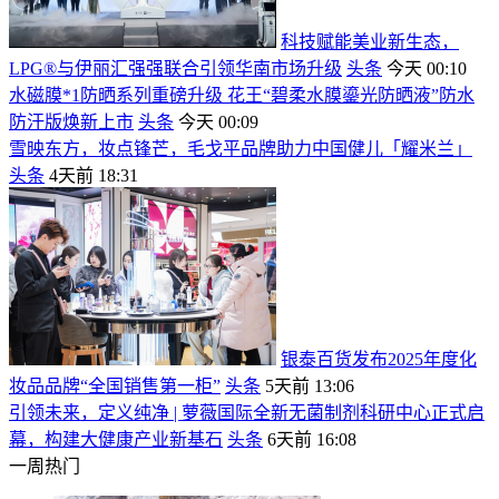
科技赋能美业新生态，
LPG®与伊丽汇强强联合引领华南市场升级
头条
今天 00:10
水磁膜*1防晒系列重磅升级 花王“碧柔水膜鎏光防晒液”防水
防汗版焕新上市
头条
今天 00:09
雪映东方，妆点锋芒，毛戈平品牌助力中国健儿「耀米兰」
头条
4天前 18:31
银泰百货发布2025年度化
妆品品牌“全国销售第一柜”
头条
5天前 13:06
引领未来，定义纯净 | 萝薇国际全新无菌制剂科研中心正式启
幕，构建大健康产业新基石
头条
6天前 16:08
一周热门