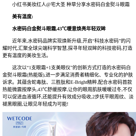
小红书美妆红人@宅大圣 种草分享水密码白金熨斗眼霜
美
有温度
:
水密码白金熨斗眼霜
,
43
℃
暖意
焕亮
年轻双眸
近年来,水密码品牌实现焕新升级,开启“科技水密码”的闪
耀时代,汇聚全球尖端科学智慧,探寻年轻双眸的科技密码,打造
更有温度的美妆生活。
这次以“1支眼霜+1支美眼仪”的创新方式打造的水密码白
金熨斗眼霜(热能版),进一步满足消费者精细化、专业化的护肤
诉求。其蕴含蛇毒肽、三胜肽和E-Bright精粹,配合水密码首款
热能微震按摩头,43℃舒缓按摩,让你的眼周肌肤暖暖过冬,不仅
可以促进血液循环,还能提升有效成分吸收,2步抚平眼周纹、淡
褪黑眼圈,让眼见年轻成为可能!