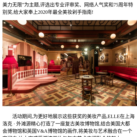
美力无限”为主题,评选出专业评审奖、网络人气奖和75周年特
别奖,给大家奉上2020年最全美妆剁手指南!
活动期间,为更好地展示这些获奖的美妆产品,ELLE在上海
洛克 · 外滩源精心打造了一座复古美妆博物馆,结合美国大都
会博物馆和英国V&A博物馆的画作,将美妆与艺术融合在一个