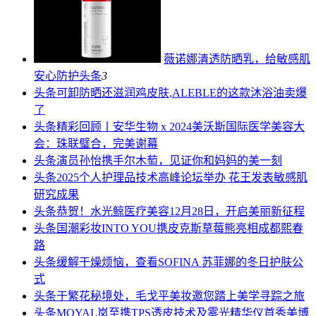
薇诺娜清透防晒乳，给敏感肌
安心防护
头条
3
头条
可卸防晒还滋润鸡皮肤,ALEBLE的这款沐浴油卖爆
了
头条
精彩回顾丨安华生物 x 2024美沃斯国际医学美容大
会：珠联璧合，完美谢幕
头条
演员孙怡携手尔木萄，见证你和妈妈的美一刻
头条
2025个人护理品技术高峰论坛举办 花王发表敏感肌
研究成果
头条
恭贺！水光鲸医疗美容12月28日，开启美丽新征程
头条
国潮彩妆INTO YOU携皮克斯草莓熊亮相成都熙春
路
头条
缓解干燥烦恼，查看SOFINA 苏菲娜的冬日护肤公
式
头条
于繁花秘境处，毛戈平美妆邀您踏上美学寻踪之旅
头条
MOYAL岚至携TPS透皮技术及雾光精华仪首秀美博