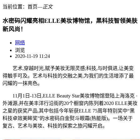
当前位置：
首页
―
正文
水密码闪耀亮相ELLE美妆博物馆，黑科技智领美肤
新风尚！
网络
浏览
2020-11-19 11:24
艺术,穿越时光,赋予美妆无限灵感;科技,与时俱进,让美变
得触手可及。艺术与科技的交融之美,为我们的生活增添了最
闪耀的一抹亮色。
11月1日-13日,ELLE Beauty Star美妆博物馆登陆上海洛克 ·
外滩源,并在美丰洋行沿街的20个橱窗内陈列着2020 ELLE美妆
之星的获奖产品,其中包括今年斩获ELLE 75周年特别奖中“黑
科技卓效美眸奖”的水密码白金熨斗眼霜(热能版)。一场关于
复古、艺术与美妆、科技的探索之旅闪耀开启。