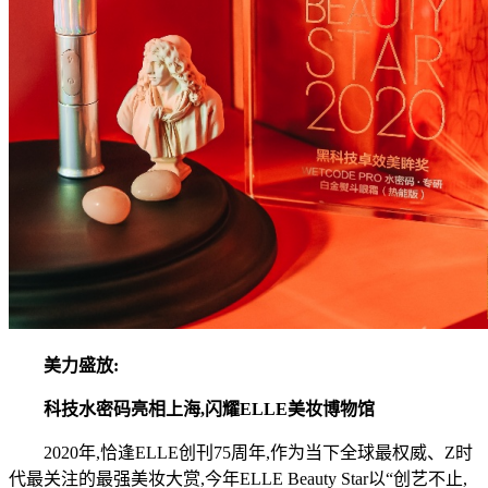
美力
盛放:
科技
水密码
亮相
上海
,
闪耀
ELLE
美妆博物馆
2020年,恰逢ELLE创刊75周年,作为当下全球最权威、Z时
代最关注的最强美妆大赏,今年ELLE Beauty Star以“创艺不止,