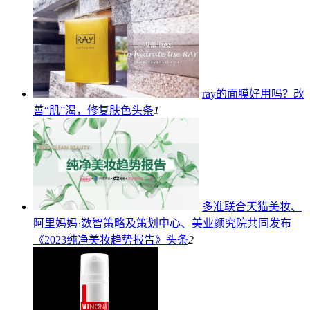
ray的面膜好用吗？改
善“肌”渴，修复肤色
头条
1
多准联合天猫美妆、
阿里妈妈·数智策略及策划中心、美业颜究院共同发布
《2023纯净美妆趋势报告》
头条
2