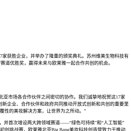
市场的17家获胜企业，并举办了隆重的颁奖典礼。苏州维美生物科技有
研”赛道优胜奖，赢得未来与欧莱雅一起合作共创的机会。
北亚市场各合作伙伴之间密切的协作。我们诚挚地祝贺这17家
创新企业、合作伙伴和政府共同推动开放式创新和共创的重要里
颠覆性的美妆解决方案，让世界为之所动。”
道，并首次增设两大跨领域赛道——“绿色可持续”和“人工智能”
挑战赛，欧莱雅北亚Big Bang美妆科技创造营致力于推动