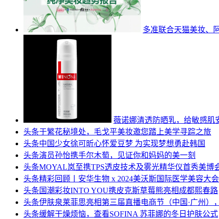
多准联合天猫美妆、阿
薇诺娜清透防晒乳，给敏感肌
头条
于繁花秘境处，毛戈平美妆邀您踏上美学寻踪之旅
头条
中国少女徐可昕心怀爱豆梦 为实现梦想勇赴韩国
头条
演员孙怡携手尔木萄，见证你和妈妈的美一刻
头条
MOYAL岚至携TPS透皮技术及雾光精华仪首秀美
头条
精彩回顾丨安华生物 x 2024美沃斯国际医学美容
头条
国潮彩妆INTO YOU携皮克斯草莓熊亮相成都熙春路
头条
伊肤泉莱菲思亮相第三届直播电商节（中国·广州）
头条
缓解干燥烦恼，查看SOFINA 苏菲娜的冬日护肤公式