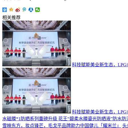
相关推荐
科技赋能美业新生态，LP
科技赋能美业新生态，LP
水磁膜*1防晒系列重磅升级 花王“碧柔水膜鎏光防晒液”防水
雪映东方，妆点锋芒，毛戈平品牌助力中国健儿「耀米兰」
头