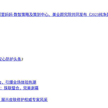
里妈妈·数智策略及策划中心、美业颜究院共同发布《2023纯净
安心防护
头条
3
博会，引爆全场体验热潮
大会：珠联璧合，完美谢幕
，展示皮肤修护权威专家风采