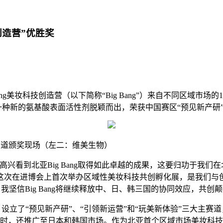
创造营”优胜奖
ang美妆科技创造营（以下简称“Big Bang”）来自不同区域
，一种新的氨基酸表面活性剂脱颖而出，荣获中国赛区“预见新产
”赛道颁奖现场（左二：维美生物）
看到北亚Big Bang取得如此卓越的成果，这要归功于我们在
这次在进博会上首次举办区域性美妆科技共创孵化展，是我们与
我坚信Big Bang将继续释放中、日、韩三国的协同效应，共创
，设立了“预见新产研”、“引领新运营”和“玩美新体验”三大主赛
时，还推广至日本和韩国市场。作为北亚首个区域市场美妆科技初创