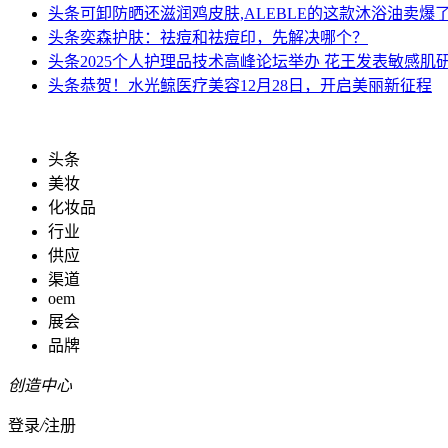
头条
可卸防晒还滋润鸡皮肤,ALEBLE的这款沐浴油卖爆
头条
奕森护肤：祛痘和祛痘印，先解决哪个？
头条
2025个人护理品技术高峰论坛举办 花王发表敏感肌
头条
恭贺！水光鲸医疗美容12月28日，开启美丽新征程
头条
美妆
化妆品
行业
供应
渠道
oem
展会
品牌
创造中心
登录
/
注册