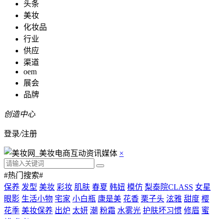
头条
美妆
化妆品
行业
供应
渠道
oem
展会
品牌
创造中心
登录
/
注册
×
#热门搜索#
保养
发型
美妆
彩妆
肌肤
春夏
韩妞
模仿
梨泰院CLASS
女星
眼影
生活小物
宅家
小白瓶
康是美
花香
栗子头
泫雅
甜度
樱
花季
美妆保养
出炉
太妍
潮
粉霜
水雾光
护肤坏习惯
修眉
蜜