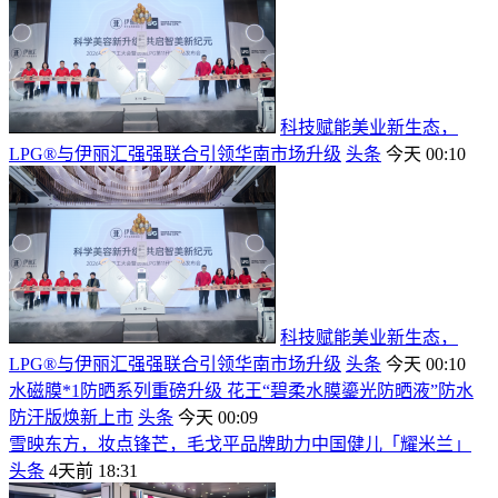
科技赋能美业新生态，
LPG®与伊丽汇强强联合引领华南市场升级
头条
今天 00:10
科技赋能美业新生态，
LPG®与伊丽汇强强联合引领华南市场升级
头条
今天 00:10
水磁膜*1防晒系列重磅升级 花王“碧柔水膜鎏光防晒液”防水
防汗版焕新上市
头条
今天 00:09
雪映东方，妆点锋芒，毛戈平品牌助力中国健儿「耀米兰」
头条
4天前 18:31