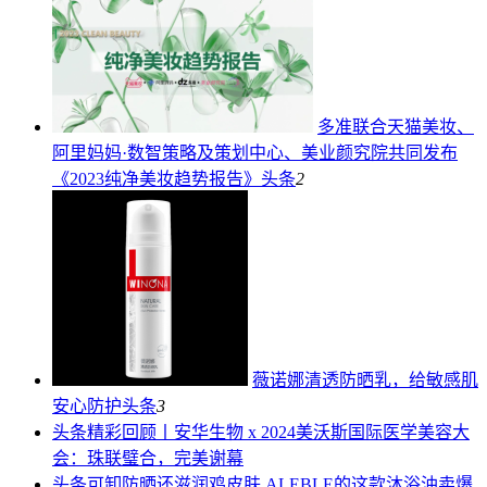
多准联合天猫美妆、
阿里妈妈·数智策略及策划中心、美业颜究院共同发布
《2023纯净美妆趋势报告》
头条
2
薇诺娜清透防晒乳，给敏感肌
安心防护
头条
3
头条
精彩回顾丨安华生物 x 2024美沃斯国际医学美容大
会：珠联璧合，完美谢幕
头条
可卸防晒还滋润鸡皮肤,ALEBLE的这款沐浴油卖爆