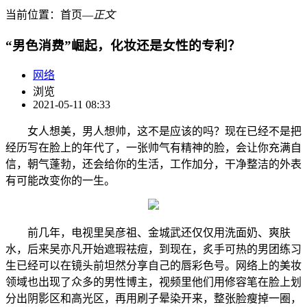
当前位置：
首页
―
正文
“男色消费”崛起，化妆还是女性的专利？
网络
浏览
2021-05-11 08:33
女人想美，男人想帅，这不是应该的吗？现在已经不是把
经历写在脸上的年代了，一张帅气有精神的脸，会让你充满自
信，朝气蓬勃，还会给你的生活，工作加分，干净整洁的外表
有可能改变你的一生。
前几年，电视里吴彦祖、金城武还仅仅用洗面奶、爽肤
水，后来吴亦凡开始遮瑕祛痘，到现在，炙手可热的男团练习
生已经可以在镜头前坦然分享自己的唇彩色号。网络上的美妆
领域也出现了众多的男性博主，视频里他们用修容笔在脸上划
分出阴影区和高光区，再用刷子晕染开来，整张脸瘦掉一圈，