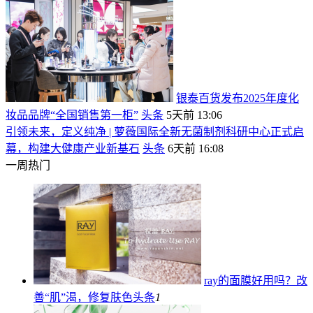
银泰百货发布2025年度化
妆品品牌“全国销售第一柜”
头条
5天前 13:06
引领未来，定义纯净 | 萝薇国际全新无菌制剂科研中心正式启
幕，构建大健康产业新基石
头条
6天前 16:08
一周热门
ray的面膜好用吗？改
善“肌”渴，修复肤色
头条
1