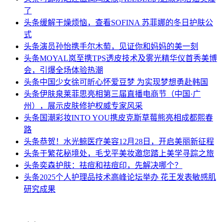
了
头条
缓解干燥烦恼，查看SOFINA 苏菲娜的冬日护肤公
式
头条
演员孙怡携手尔木萄，见证你和妈妈的美一刻
头条
MOYAL岚至携TPS透皮技术及雾光精华仪首秀美博
会，引爆全场体验热潮
头条
中国少女徐可昕心怀爱豆梦 为实现梦想勇赴韩国
头条
伊肤泉莱菲思亮相第三届直播电商节（中国·广
州），展示皮肤修护权威专家风采
头条
国潮彩妆INTO YOU携皮克斯草莓熊亮相成都熙春
路
头条
恭贺！水光鲸医疗美容12月28日，开启美丽新征程
头条
于繁花秘境处，毛戈平美妆邀您踏上美学寻踪之旅
头条
奕森护肤：祛痘和祛痘印，先解决哪个？
头条
2025个人护理品技术高峰论坛举办 花王发表敏感肌
研究成果