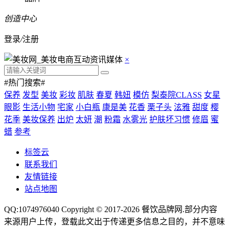
创造中心
登录
/
注册
×
#热门搜索#
保养
发型
美妆
彩妆
肌肤
春夏
韩妞
模仿
梨泰院CLASS
女星
眼影
生活小物
宅家
小白瓶
康是美
花香
栗子头
泫雅
甜度
樱
花季
美妆保养
出炉
太妍
潮
粉霜
水雾光
护肤坏习惯
修眉
蜜
蜡
参考
标签云
联系我们
友情链接
站点地图
QQ:1074976040 Copyright © 2017-2026
餐饮品牌网
.部分内容
来源用户上传，登载此文出于传递更多信息之目的，并不意味