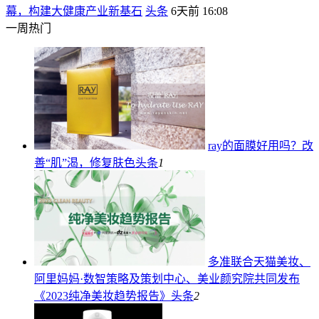
幕，构建大健康产业新基石
头条
6天前 16:08
一周热门
ray的面膜好用吗？改
善“肌”渴，修复肤色
头条
1
多准联合天猫美妆、
阿里妈妈·数智策略及策划中心、美业颜究院共同发布
《2023纯净美妆趋势报告》
头条
2