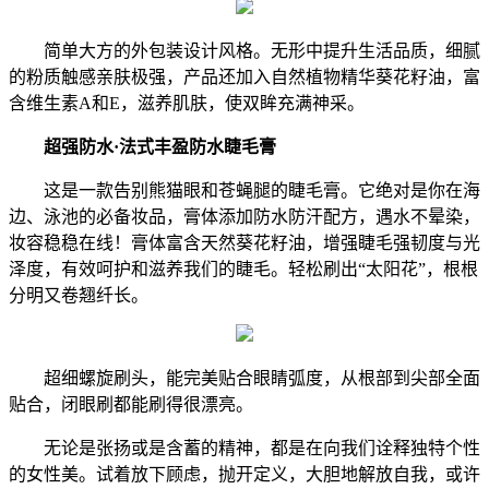
简单大方的外包装设计风格。无形中提升生活品质，细腻
的粉质触感亲肤极强，产品还加入自然植物精华葵花籽油，富
含维生素A和E，滋养肌肤，使双眸充满神采。
超强防水
·法式丰盈防水睫毛膏
这是一款告别熊猫眼和苍蝇腿的睫毛膏。它绝对是你在海
边、泳池的必备妆品，膏体添加防水防汗配方，遇水不晕染，
妆容稳稳在线！膏体富含天然葵花籽油，增强睫毛强韧度与光
泽度，有效呵护和滋养我们的睫毛。轻松刷出“太阳花”，根根
分明又卷翘纤长。
超细螺旋刷头，能完美贴合眼睛弧度，从根部到尖部全面
贴合，闭眼刷都能刷得很漂亮。
无论是张扬或是含蓄的精神，都是在向我们诠释独特个性
的女性美。试着放下顾虑，抛开定义，大胆地解放自我，或许