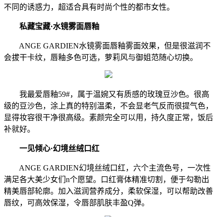
不同的诱惑力，超适合具有时尚个性的都市女性。
私藏宝藏·水镜雾面唇釉
ANGE GARDIEN水镜雾面唇釉雾面效果，但是很滋润不
会拔干卡纹，唇釉多色可选，萝莉风与御姐范随心切换。
我最爱唇釉59#，属于温婉又有质感的玫瑰豆沙色。很高
级的豆沙色，涂上真的特别温柔，不会显老气反而很提气色，
显得妆容很干净很高级。素颜完全可以用，持久度正常，饭后
补就好。
一见倾心·幻境丝绒口红
ANGE GARDIEN幻境丝绒口红，六个主流色号，一次性
满足各大美少女们n个愿望。口红膏体精准切割，便于勾勒出
精美唇部轮廓。加入滋润营养成分，柔软保湿，可以帮助改善
唇纹，可高效保湿，令唇部肌肤丰盈Q弹。