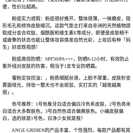
便，性价比超高。
粉底实力遮瑕：粉底很好推开，整体很薄，一抹磨皮，隐
形毛孔和修饰皮肤暗沉。这款气垫主打来自非洲的天然植物提
取成分金合欢肽、烟酰胺和维生素E等成分，即便是皮肤稍干
或疲惫的状态也能让整体妆容焕发自然光彩，上妆后有种「妈
生」好皮既视感！
粉底高倍防晒：SPF50/PA+++，防晒8-12小时，有效防止
紫外线对皮肤的伤害，相当于1支专业防晒霜。
蜜粉定妆控油：，粉质细腻丝滑，上脸不厚重，皮肤秒变
雾面哑光，持妆一整天也不会斑驳，实打实的「越夜越美
丽」。
色号推荐：1号色象牙白适合偏白冷色系皮肤，2号色亮米
白适合大多数肤色，3号自然色适合偏黄肤色。小编皮肤偏
白，选的就是1号色，白净少女就是我！
ANGE GRDIEN的产品丰富、个性强烈，每款产品都有其