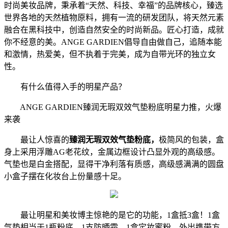
时尚美妆品牌，秉承着“天然、科技、幸福”的品牌核心，臻选
世界各地的天然植物原料，拥有一流的研发团队，将天然元素
融合在黑科技中，创造自然安全的时尚新品。匠心打造，成就
你不经意的美。ANGE GARDIEN倡导自由做自己，追随本能
和激情，热爱美，但不执着于完美，成为自带光环的独立女
性。
有什么值得入手的明星产品？
ANGE GARDIEN臻润无瑕双效气垫粉底明星力推，火爆
来袭
最让人惊喜的
臻润无瑕双效气垫粉底
，
极简风的包装，盒
身上采用浮雕AG老花纹，金属边框设计凸显外观的高级感。
气垫也是白金搭配，显得干净利落有质感，高级感满满的圆盘
小盒子摆在化妆台上份量感十足。
最让明星和美妆博主惊艳的是它的功能，1盒抵3盒！1盒
气垫相当于1瓶粉底、1支防晒霜、1盒定妆蜜粉，外出携带方