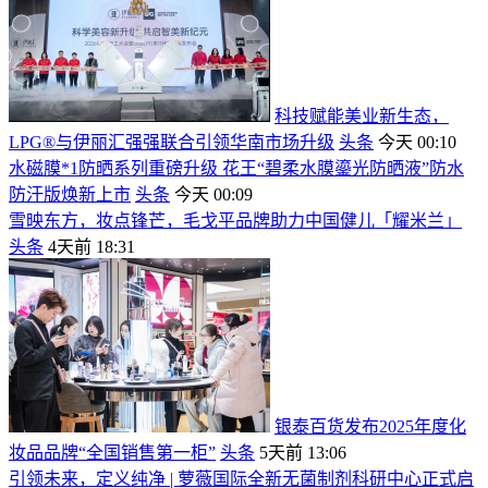
科技赋能美业新生态，
LPG®与伊丽汇强强联合引领华南市场升级
头条
今天 00:10
水磁膜*1防晒系列重磅升级 花王“碧柔水膜鎏光防晒液”防水
防汗版焕新上市
头条
今天 00:09
雪映东方，妆点锋芒，毛戈平品牌助力中国健儿「耀米兰」
头条
4天前 18:31
银泰百货发布2025年度化
妆品品牌“全国销售第一柜”
头条
5天前 13:06
引领未来，定义纯净 | 萝薇国际全新无菌制剂科研中心正式启