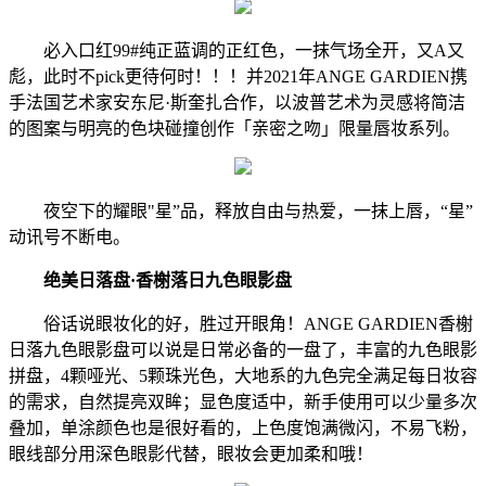
必入口红99#纯正蓝调的正红色，一抹气场全开，又A又
彪，此时不pick更待何时！！！并2021年ANGE GARDIEN携
手法国艺术家安东尼·斯奎扎合作，以波普艺术为灵感将简洁
的图案与明亮的色块碰撞创作「亲密之吻」限量唇妆系列。
夜空下的耀眼"星”品，释放自由与热爱，一抹上唇，“星”
动讯号不断电。
绝美日落盘·香榭落日九色眼影盘
俗话说眼妆化的好，胜过开眼角！ANGE GARDIEN香榭
日落九色眼影盘可以说是日常必备的一盘了，丰富的九色眼影
拼盘，4颗哑光、5颗珠光色，大地系的九色完全满足每日妆容
的需求，自然提亮双眸；显色度适中，新手使用可以少量多次
叠加，单涂颜色也是很好看的，上色度饱满微闪，不易飞粉，
眼线部分用深色眼影代替，眼妆会更加柔和哦！