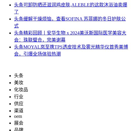
头条
可卸防晒还滋润鸡皮肤,ALEBLE的这款沐浴油卖爆
了
头条
缓解干燥烦恼，查看SOFINA 苏菲娜的冬日护肤公
式
头条
精彩回顾丨安华生物 x 2024美沃斯国际医学美容大
会：珠联璧合，完美谢幕
头条
MOYAL岚至携TPS透皮技术及雾光精华仪首秀美博
会，引爆全场体验热潮
头条
美妆
化妆品
行业
供应
渠道
oem
展会
品牌