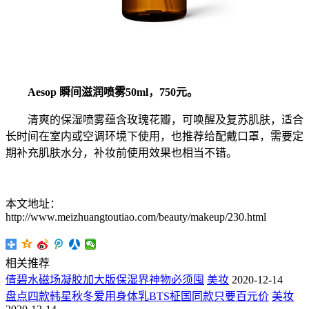
Aesop 瞬间滋润喷雾50ml，750元。
清爽的保湿喷雾蕴含玫瑰花瓣，可唤醒及复苏肌肤，适合
长时间在室内或空调环境下使用，也推荐给配戴口罩，需要定
期补充肌肤水分，补妆前使用效果也相当不错。
本文地址：
http://www.meizhuangtoutiao.com/beauty/makeup/230.html
相关推荐
倩碧水磁场凝胶加大版保湿界神物必须囤
美妆
2020-12-14
盘点四款韩星秋冬爱用身体乳BTS柾国同款只要百元价
美妆