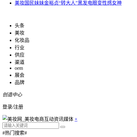
美妆
国民妹妹金裕贞“转大人”黑发电眼变性感女神
头条
美妆
化妆品
行业
供应
渠道
oem
展会
品牌
创造中心
登录
/
注册
×
#热门搜索#