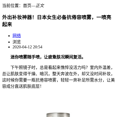
当前位置：
首页
―
正文
外出补妆神器！日本女生必备抗倦容喷雾，一喷亮
起来
网络
浏览
2020-04-12 20:54
迷你喷雾随手喷，让疲惫肤况瞬间复活。
下午照镜子时，总是看起来憔悴没活力吗？室内外温差，
总让肌肤变得干燥、暗沉，整天奔波在外，却又没时间补妆，
这时候你需要一瓶抗倦容喷雾，轻轻一奔补足所需水分，让美
容成分直送肌肤底层！