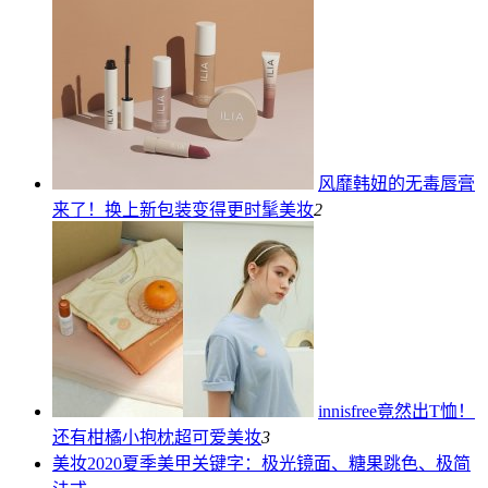
风靡韩妞的无毒唇膏
来了！换上新包装变得更时髦
美妆
2
innisfree竟然出T恤！
还有柑橘小抱枕超可爱
美妆
3
美妆
2020夏季美甲关键字：极光镜面、糖果跳色、极简