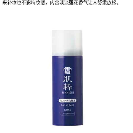
来补妆也不影响妆感，内含淡淡莲花香气让人舒缓放松。