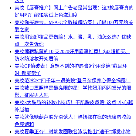
法式
美妆
【唇膏推介】网上广告老是常出现：这3款唇膏真的
好用吗？编辑实试上色滋润度
美妆
你买唇膏，M·A·C全数捐赠防疫！加码100万元给关
爱之家
美妆
用错卸妆品更伤脸！水、膏、乳、油怎么选？优缺
点一次告诉你
美妆
编辑私藏的10 支2020好用眉笔推荐！$42超抵买、
防水防溶妆开架眉笔
美妆
CP值破表！意想不到的护唇膏9个用途连“戴耳环
时”都能帮忙
美妆
范冰冰“四千年一遇美貌”登日杂保养心得全揭露！
美妆
戴口罩照样是最亮眼的星！学韩妞用闪闪发光的眼
影，征服男人吧
美妆
3大肤质的补妆小技巧！干肌脱皮忽略“这点”小心越
补越糟
美妆
就像糖葫芦般光滑诱人！韩妞都在疯的琉璃唇胶颜
色爆饱和
美妆
夏季正夯！时髦发圈联名泳装推出“速干”绑发小物