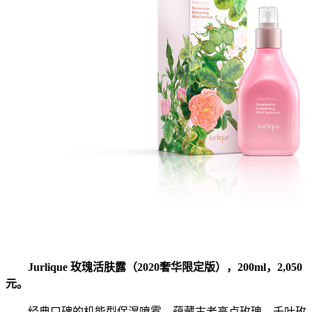
Jurlique 玫瑰活肤露（2020奢华限定版），200ml，2,050
元。
经典口碑的机能型保湿喷雾，蕴藏古老高卢玫瑰、千叶玫