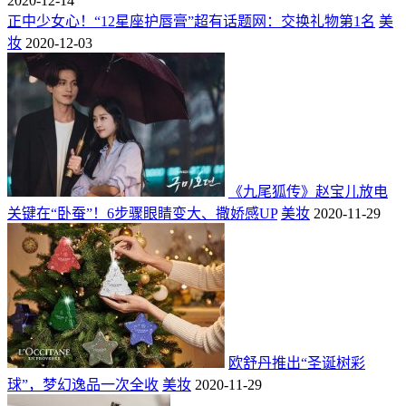
2020-12-14
正中少女心！“12星座护唇膏”超有话题网：交换礼物第1名
美
妆
2020-12-03
《九尾狐传》赵宝儿放电
关键在“卧蚕”！6步骤眼睛变大、撒娇感UP
美妆
2020-11-29
欧舒丹推出“圣诞树彩
球”，梦幻逸品一次全收
美妆
2020-11-29