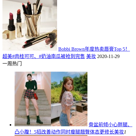
Bobbi Brown年度热卖唇膏Top 5！
超美#肉桂可可、#奶油南瓜被抢到完售
美妆
2020-11-29
一周热门
骨盆前倾小心胖腿、
凸小腹！5招改善动作同时瘦腿翘臀体态更修长
美妆
1