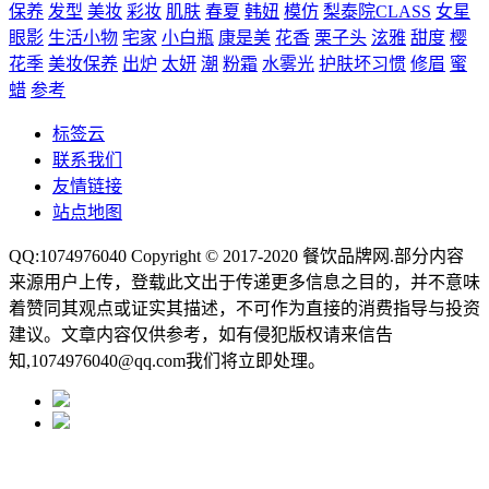
保养
发型
美妆
彩妆
肌肤
春夏
韩妞
模仿
梨泰院CLASS
女星
眼影
生活小物
宅家
小白瓶
康是美
花香
栗子头
泫雅
甜度
樱
花季
美妆保养
出炉
太妍
潮
粉霜
水雾光
护肤坏习惯
修眉
蜜
蜡
参考
标签云
联系我们
友情链接
站点地图
QQ:1074976040 Copyright © 2017-2020
餐饮品牌网
.部分内容
来源用户上传，登载此文出于传递更多信息之目的，并不意味
着赞同其观点或证实其描述，不可作为直接的消费指导与投资
建议。文章内容仅供参考，如有侵犯版权请来信告
知,1074976040@qq.com我们将立即处理。