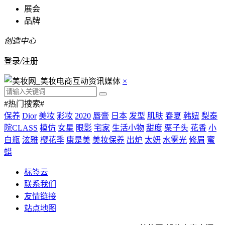
展会
品牌
创造中心
登录
/
注册
×
#热门搜索#
保养
Dior
美妆
彩妆
2020
唇膏
日本
发型
肌肤
春夏
韩妞
梨泰
院CLASS
模仿
女星
眼影
宅家
生活小物
甜度
栗子头
花香
小
白瓶
泫雅
樱花季
康是美
美妆保养
出炉
太妍
水雾光
修眉
蜜
蜡
标签云
联系我们
友情链接
站点地图