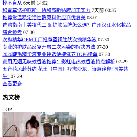
择不盲从
6天前 14:02
积雪草修护赋能：协和高新贴牌加工实力
7天前 00:35
推荐常温稳定活性酶原料供应商优复美
08-01
选购指南｜美妆代工 & 护肤品牌怎么选？广州汉江水化妆品
综合参考
07-30
次抛精华OEM工厂推荐蓝铜胜肰次抛精华液
07-30
专业的护肤品反复开启二次污染的解决方法
07-30
2026睫毛精华液专业评选便捷滋养TOP6榜单
07-30
家用无烟无味蚊香液推荐：彩虹电热蚊香液特点解析
07-29
五音荷风赴苏约 花王（中国）疗愈沙龙，诗意诠释“同美共
生”
07-29
查看更多
热文榜
TOP