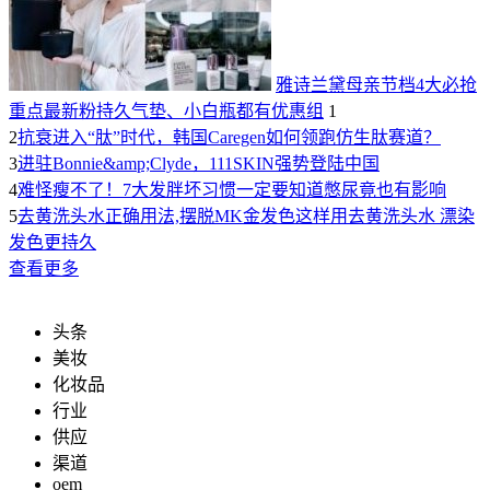
雅诗兰黛母亲节档4大必抢
重点最新粉持久气垫、小白瓶都有优惠组
1
2
抗衰进入“肽”时代，韩国Caregen如何领跑仿生肽赛道？
3
进驻Bonnie&amp;Clyde，111SKIN强势登陆中国
4
难怪瘦不了！7大发胖坏习惯一定要知道憋尿竟也有影响
5
去黄洗头水正确用法,摆脱MK金发色这样用去黄洗头水 漂染
发色更持久
查看更多
头条
美妆
化妆品
行业
供应
渠道
oem