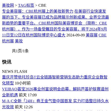
美妆网
>
TAG标签
> CBE
专业美容展：CBE杭州展上的美妆新势力
在美容行业快速发
展的当下，专业美容展已成为品牌展示创新成果、业界交流最
新趋势的重要平台。 CBE杭州国际美容博览会 （简称：CBE
杭州展），作为一场备受瞩目的专业美容展，将于2024年9月
11日至12日在杭州国际博览中心盛大
2024-09-09
美容展
CBE
杭州展
美妆
共1页/1条
快讯
NEWS FLASH
重庆开赞依托珍岛T云全链路智能营销生态助力重庆企业数智
化转型
10小时前
VEIBAO荟宝2026事业创富说明会启幕，解码芦荟护肤赛道创
业新机遇
前天 17:09
M·A·C全新「24H」卷王金气垫中国首发 实力打造整日持久水
光妆效
前天 12:26