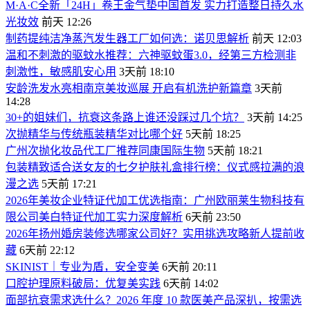
M·A·C全新「24H」卷王金气垫中国首发 实力打造整日持久水
光妆效
前天 12:26
制药提纯洁净蒸汽发生器工厂如何选：诺贝思解析
前天 12:03
温和不刺激的驱蚊水推荐：六神驱蚊蛋3.0，经第三方检测非
刺激性，敏感肌安心用
3天前 18:10
安龄洗发水亮相南京美妆巡展 开启有机洗护新篇章
3天前
14:28
30+的姐妹们，抗衰这条路上谁还没踩过几个坑？
3天前 14:25
次抛精华与传统瓶装精华对比哪个好
5天前 18:25
广州次抛化妆品代工厂推荐同康国际生物
5天前 18:21
包装精致适合送女友的七夕护肤礼盒排行榜：仪式感拉满的浪
漫之选
5天前 17:21
2026年美妆企业特证代加工优选指南：广州欧丽莱生物科技有
限公司美白特证代加工实力深度解析
6天前 23:50
2026年扬州婚房装修选哪家公司好？实用挑选攻略新人提前收
藏
6天前 22:12
SKINIST｜专业为盾，安全变美
6天前 20:11
口腔护理原料破局：优复美实践
6天前 14:02
面部抗衰需求选什么？2026 年度 10 款医美产品深扒，按需选